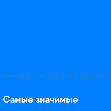
БАНКРОТНЫЙ КЛУБ И ПРАВО.RU ПРЕДСТАВЛЯЮТ
Самые
значимые
кейсы
в
области банкротства